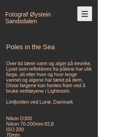
Fotograf Øystein
Sandsdalen
Poles in the Sea
Over tid tærer vann og alger på trevirke.
Lyset som reflekteres fra pålene har ulik
farge, alt etter hvor og hvor lenge
vannet og algene har tæret på dem.
Disse fargene kan hentes fram ved å
bruke verktøyene i Lightroom.
Limfjorden ved Lunø, Danmark
Nikon D300
Nikon 70-200mm f/2,8
ISO 200
70mm