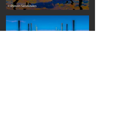
© 2026 Øystein Sandsdalen
Fotofabuleringer
Bildene på dette nettstedet går under
fellesbetegnelsen "Fotofabuleringer".
Les mer om hva jeg legger i denne
tittelen under fanen "Om".
Under fanen "ALLE BILDER" ser du